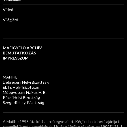
Videó
Világjáró
MAFIGYELŐ ARCHÍV
BEMUTATKOZÁS
IMPRESSZUM
MAFIHE
Debreceni Helyi Bizottság
ELTE Helyi Bizottság
Műegyetemi Fizikus H. B.
Pécsi Helyi Bizottság
Szegedi Helyi Bizottság
A Mafihe 1998 óta közhasznú egyesület. Kérjük, ha teheti, ajánlja fel
személyi jövedelemadójának 1%-át a Mafihe részére, az
19025128-1-