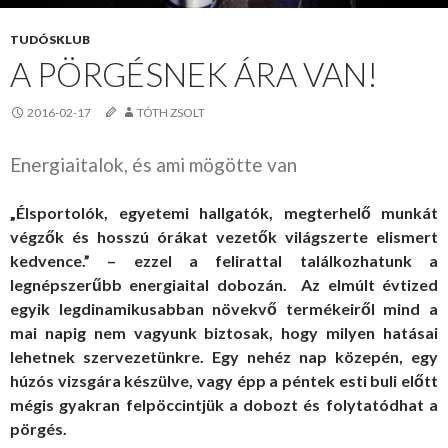
TUDÓSKLUB
A PÖRGÉSNEK ÁRA VAN!
2016-02-17
TÓTH ZSOLT
Energiaitalok, és ami mögötte van
„Élsportolók, egyetemi hallgatók, megterhelő munkát
végzők és hosszú órákat vezetők világszerte elismert
kedvence.” – ezzel a felirattal találkozhatunk a
legnépszerűbb energiaital dobozán. Az elmúlt évtized
egyik legdinamikusabban növekvő termékeiről mind a
mai napig nem vagyunk biztosak, hogy milyen hatásai
lehetnek szervezetünkre. Egy nehéz nap közepén, egy
húzós vizsgára készülve, vagy épp a péntek esti buli előtt
mégis gyakran felpöccintjük a dobozt és folytatódhat a
pörgés.